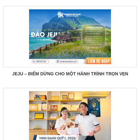
JEJU – ĐIỂM DỪNG CHO MỘT HÀNH TRÌNH TRỌN VẸN