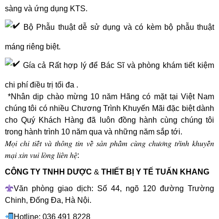
sàng và ứng dụng KTS.
Bộ Phẫu thuật dễ sử dụng và có kèm bộ phẫu thuật
máng riêng biệt.
Gía cả Rất hợp lý để Bác Sĩ và phòng khám tiết kiệm
chi phí điều trị tối đa .
️ ️*Nhân dịp chào mừng 10 năm Hãng có mặt tại Việt Nam
chúng tôi có nhiều Chương Trình Khuyến Mãi đặc biệt dành
cho Quý Khách Hàng đã luôn đồng hành cùng chúng tôi
trong hành trình 10 năm qua và những năm sắp tới.
𝑀𝑜̣𝑖 𝑐ℎ𝑖 𝑡𝑖𝑒̂́𝑡 𝑣𝑎̀ 𝑡ℎ𝑜̂𝑛𝑔 𝑡𝑖𝑛 𝑣𝑒̂̀ 𝑠𝑎̉𝑛 𝑝ℎ𝑎̂̉𝑚 𝑐𝑢̀𝑛𝑔 𝑐ℎ𝑢̛𝑜̛𝑛𝑔 𝑡𝑟𝑖̀𝑛ℎ 𝑘ℎ𝑢𝑦𝑒̂́𝑛
𝑚𝑎̣𝑖 𝑥𝑖𝑛 𝑣𝑢𝑖 𝑙𝑜̀𝑛𝑔 𝑙𝑖𝑒̂𝑛 ℎ𝑒̣̂:
CÔNG TY TNHH DƯỢC
&
THIẾT BỊ Y TẾ TUẤN KHANG
Văn phòng giao dịch: Số 44, ngõ 120 đường Trường
Chinh, Đống Đa, Hà Nội.
Hotline: 036 491 8228