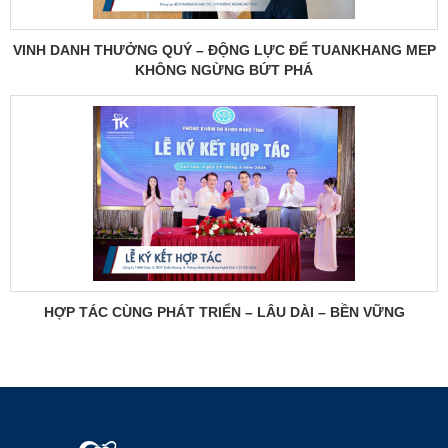
VINH DANH THƯỞNG QUÝ – ĐỘNG LỰC ĐỂ TUANKHANG MEP
KHÔNG NGỪNG BỨT PHÁ
HỢP TÁC CÙNG PHÁT TRIỂN – LÂU DÀI – BỀN VỮNG