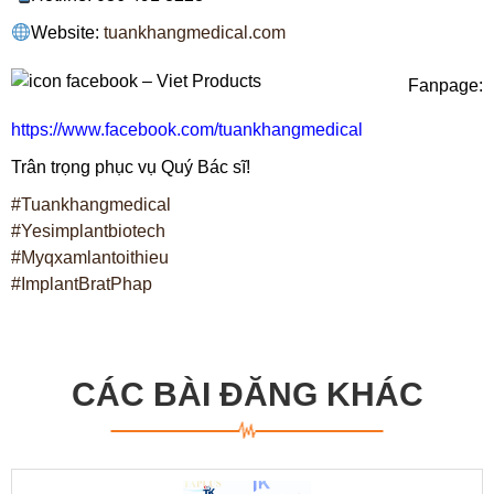
Website:
tuankhangmedical.com
Fanpage:
https://www.facebook.com/tuankhangmedical
Trân trọng phục vụ Quý Bác sĩ!
#Tuankhangmedical
#Yesimplantbiotech
#Myqxamlantoithieu
#ImplantBratPhap
CÁC BÀI ĐĂNG KHÁC