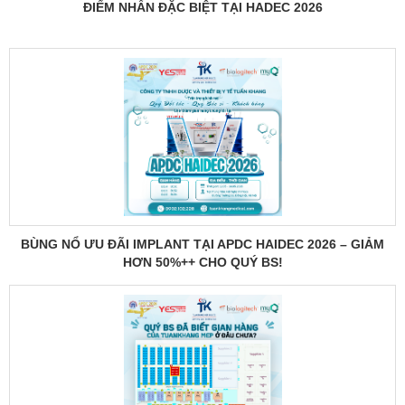
ĐIỂM NHẤN ĐẶC BIỆT TẠI HADEC 2026
BÙNG NỔ ƯU ĐÃI IMPLANT TẠI APDC HAIDEC 2026 – GIẢM
HƠN 50%++ CHO QUÝ BS!