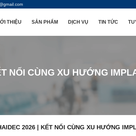
l@gmail.com
IỚI THIỆU
SẢN PHẨM
DỊCH VỤ
TIN TỨC
TU
ẾT NỐI CÙNG XU HƯỚNG IMPL
AIDEC 2026 | KẾT NỐI CÙNG XU HƯỚNG IMP