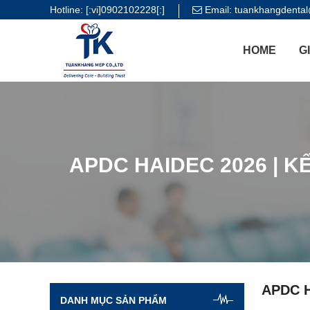
Hotline:
[:vi]0902102228[:]
Email:
tuankhangdenta
HOME
G
APDC HAIDEC 2026 | K
APDC H
DANH MỤC SẢN PHẨM