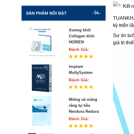
Máy Laser
Kết n
Vật liệu hàn composite
SẢN PHẨM NỔI BẬT
TUANKHAN
Vật liệu nội nha
kỳ triển
Xương khối
Vật liệu chỉnh nha
Sự tin t
Collagen khối
HORIEN
giá trị t
Vật liệu chống ê buốt
Đánh Giá:
Vật liệu gắn răng
Implant
Chất lấy dấu
MultySystem
Đánh Giá:
Chốt thạch anh
Miếng vá màng
răng tự tiêu
Neodura Redura
Đánh Giá: