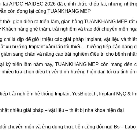
h tại APDC HAIDEC 2026 đã chính thức khép lại, nhưng những 
 vẫn còn đọng lại cùng TUANKHANG MEP
t thời gian diễn ra triển lãm, gian hàng TUANKHANG MEP rất 
 Khách hàng ghé thăm, trải nghiệm và trao đổi chuyên môn ngay
 chỉ là dịp để giới thiệu các giải pháp Implant, vật liệu và th
ật xu hướng Implant xâm lấn tối thiểu – hướng tiếp cận đang
 giảm sang chấn và nâng cao trải nghiệm điều trị cho bệnh nhâ
 tại kỳ triển lãm năm nay, TUANKHANG MEP còn mang đến các
 nhiều lựa chọn điều trị với định hướng hiện đại, tối ưu tính 
tiếp trải nghiệm hệ thống Implant YesBiotech, Implant MyQ & Im
hật nhiều giải pháp – vật liệu – thiết bị nha khoa hiện đại
đổi chuyên môn và ứng dụng thực tiễn cùng đội ngũ Bs – 