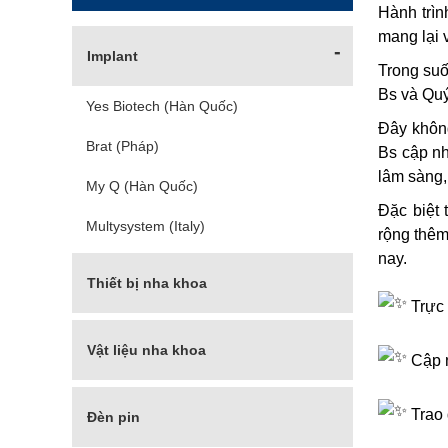
Hành trìn
mang lại
Implant
Trong suố
Bs và Quý
Yes Biotech (Hàn Quốc)
Đây không
Brat (Pháp)
Bs cập nh
lâm sàng,
My Q (Hàn Quốc)
Đặc biệt
Multysystem (Italy)
rộng thêm
nay.
Thiết bị nha khoa
Trực 
Máy cấy Implant
Vật liệu nha khoa
Cập n
Máy chụp phim X-quang
Bột xương, màng xương
Máy CT Conbeam
Trao 
Đèn pin
Vật liệu đệm hàm