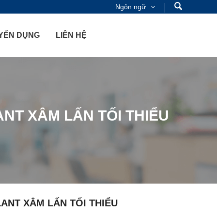
Ngôn ngữ
YỂN DỤNG
LIÊN HỆ
ANT XÂM LẤN TỐI THIỂU
LANT XÂM LẤN TỐI THIỂU