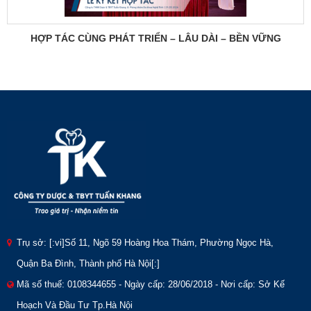
HỢP TÁC CÙNG PHÁT TRIỂN – LÂU DÀI – BỀN VỮNG
Trụ sở: [:vi]Số 11, Ngõ 59 Hoàng Hoa Thám, Phường Ngọc Hà,
Quận Ba Đình, Thành phố Hà Nội[:]
Mã số thuế: 0108344655 - Ngày cấp: 28/06/2018 - Nơi cấp: Sở Kế
Hoạch Và Đầu Tư Tp.Hà Nội