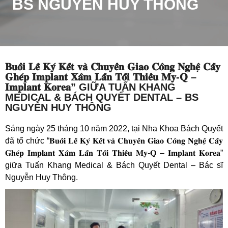
BS NGUYỄN HUY THÔNG
𝐁𝐮𝐨̂̉𝐢 𝐋𝐞̂̃ 𝐊𝐲́ 𝐊𝐞̂́𝐭 𝐯𝐚̀ 𝐂𝐡𝐮𝐲𝐞̂̉𝐧 𝐆𝐢𝐚𝐨 𝐂𝐨̂𝐧𝐠 𝐍𝐠𝐡𝐞̣̂ 𝐂𝐚̂́𝐲
𝐆𝐡𝐞́𝐩 𝐈𝐦𝐩𝐥𝐚𝐧𝐭 𝐗𝐚̂𝐦 𝐋𝐚̂́𝐧 𝐓𝐨̂́𝐢 𝐓𝐡𝐢𝐞̂̉𝐮 𝐌𝐲-𝐐 –
𝐈𝐦𝐩𝐥𝐚𝐧𝐭 𝐊𝐨𝐫𝐞𝐚” GIỮA TUẤN KHANG
MEDICAL & BÁCH QUYẾT DENTAL – BS
NGUYỄN HUY THÔNG
Sáng ngày 25 tháng 10 năm 2022, tại Nha Khoa Bách Quyết
đã tổ chức “𝐁𝐮𝐨̂̉𝐢 𝐋𝐞̂̃ 𝐊𝐲́ 𝐊𝐞̂́𝐭 𝐯𝐚̀ 𝐂𝐡𝐮𝐲𝐞̂̉𝐧 𝐆𝐢𝐚𝐨 𝐂𝐨̂𝐧𝐠 𝐍𝐠𝐡𝐞̣̂ 𝐂𝐚̂́𝐲
𝐆𝐡𝐞́𝐩 𝐈𝐦𝐩𝐥𝐚𝐧𝐭 𝐗𝐚̂𝐦 𝐋𝐚̂́𝐧 𝐓𝐨̂́𝐢 𝐓𝐡𝐢𝐞̂̉𝐮 𝐌𝐲-𝐐 – 𝐈𝐦𝐩𝐥𝐚𝐧𝐭 𝐊𝐨𝐫𝐞𝐚”
giữa Tuấn Khang Medical & Bách Quyết Dental – Bác sĩ
Nguyễn Huy Thông.