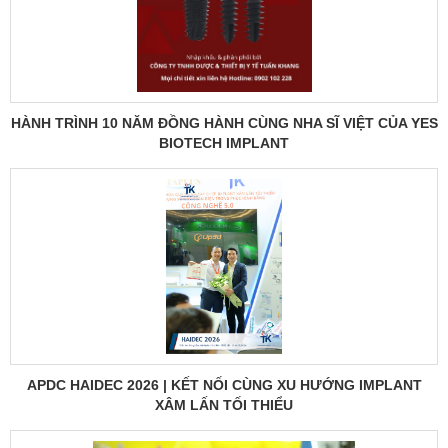
HÀNH TRÌNH 10 NĂM ĐỒNG HÀNH CÙNG NHA SĨ VIỆT CỦA YES
BIOTECH IMPLANT
APDC HAIDEC 2026 | KẾT NỐI CÙNG XU HƯỚNG IMPLANT
XÂM LẤN TỐI THIỂU