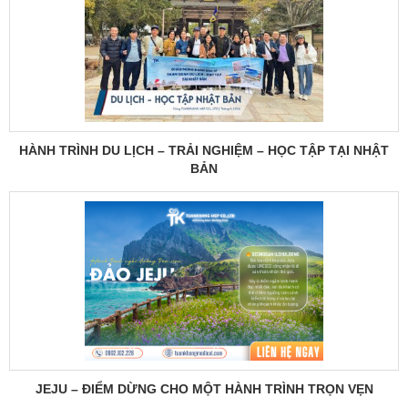
HÀNH TRÌNH DU LỊCH – TRẢI NGHIỆM – HỌC TẬP TẠI NHẬT
BẢN
JEJU – ĐIỂM DỪNG CHO MỘT HÀNH TRÌNH TRỌN VẸN