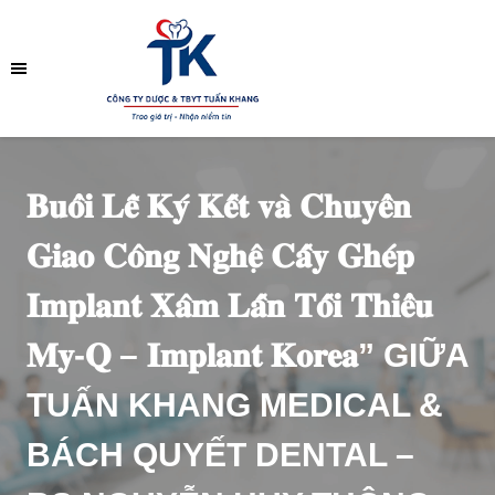
𝐁𝐮𝐨̂̉𝐢 𝐋𝐞̂̃ 𝐊𝐲́ 𝐊𝐞̂́𝐭 𝐯𝐚̀ 𝐂𝐡𝐮𝐲𝐞̂̉𝐧
𝐆𝐢𝐚𝐨 𝐂𝐨̂𝐧𝐠 𝐍𝐠𝐡𝐞̣̂ 𝐂𝐚̂́𝐲 𝐆𝐡𝐞́𝐩
𝐈𝐦𝐩𝐥𝐚𝐧𝐭 𝐗𝐚̂𝐦 𝐋𝐚̂́𝐧 𝐓𝐨̂́𝐢 𝐓𝐡𝐢𝐞̂̉𝐮
𝐌𝐲-𝐐 – 𝐈𝐦𝐩𝐥𝐚𝐧𝐭 𝐊𝐨𝐫𝐞𝐚” GIỮA
TUẤN KHANG MEDICAL &
BÁCH QUYẾT DENTAL –