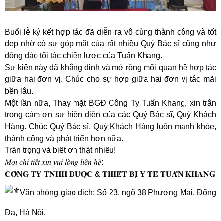
Buổi lễ ký kết hợp tác đã diễn ra vô cùng thành công và tốt
đẹp nhờ có sự góp mặt của rất nhiều Quý Bác sĩ cũng như
đông đảo tối tác chiến lược của Tuấn Khang.
Sự kiện này đã khẳng định và mở rộng mối quan hệ hợp tác
giữa hai đơn vị. Chúc cho sự hợp giữa hai đơn vị tác mãi
bền lâu.
Một lần nữa, Thay mặt BGĐ Công Ty Tuấn Khang, xin trân
trọng cảm ơn sự hiện diện của các Quý Bác sĩ, Quý Khách
Hàng. Chúc Quý Bác sĩ, Quý Khách Hàng luôn mạnh khỏe,
thành công và phát triển hơn nữa.
Trân trọng và biết ơn thật nhiều!
𝑀𝑜̣𝑖 𝑐ℎ𝑖 𝑡𝑖𝑒̂́𝑡 𝑥𝑖𝑛 𝑣𝑢𝑖 𝑙𝑜̀𝑛𝑔 𝑙𝑖𝑒̂𝑛 ℎ𝑒̣̂:
𝐂𝐎̂𝐍𝐆 𝐓𝐘 𝐓𝐍𝐇𝐇 𝐃𝐔̛𝐎̛̣𝐂 & 𝐓𝐇𝐈𝐄̂́𝐓 𝐁𝐈̣ 𝐘 𝐓𝐄̂́ 𝐓𝐔𝐀̂́𝐍 𝐊𝐇𝐀𝐍𝐆
Văn phòng giao dịch: Số 23, ngõ 38 Phương Mai, Đống
Đa, Hà Nội.