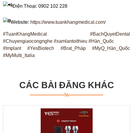
Điện Thoại: 0902 102 228
Website:
https://www.tuankhangmedical.com/
#TuanKhangMedical
#BachQuyetDental
#Chuyengiaocongnghe
#xamlantoithieu
#Hàn_Quốc
#Implant
#YesBiotech
#Brat_Pháp
#MyQ_Hàn_Quốc
#MyMulti_Italia
CÁC BÀI ĐĂNG KHÁC