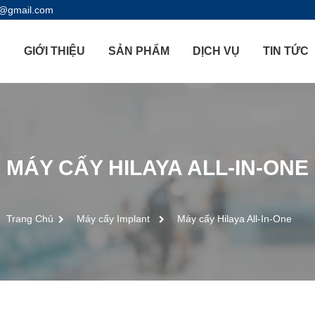
l@gmail.com
Ủ
GIỚI THIỆU
SẢN PHẨM
DỊCH VỤ
TIN TỨC
MÁY CẤY HILAYA ALL-IN-ONE
Trang Chủ
Máy cấy Implant
Máy cấy Hilaya All-In-One