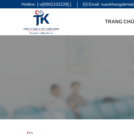
Hotline:
[:vi]0902102228[:]
Email:
tuankhangdenta
TRANG CH