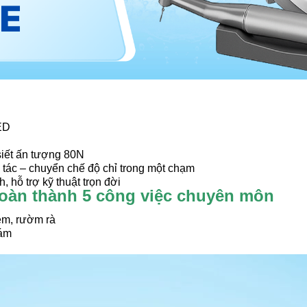
ED
siết ấn tượng 80N
ác – chuyển chế độ chỉ trong một chạm
hỗ trợ kỹ thuật trọn đời
 Hoàn thành 5 công việc chuyên môn
ém, rườm rà
hám