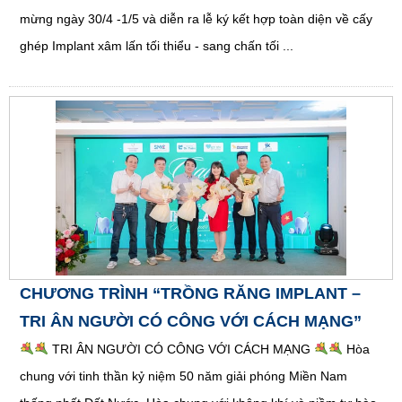
mừng ngày 30/4 -1/5 và diễn ra lễ ký kết hợp toàn diện về cấy
ghép Implant xâm lấn tối thiểu - sang chấn tối ...
CHƯƠNG TRÌNH “TRỒNG RĂNG IMPLANT –
TRI ÂN NGƯỜI CÓ CÔNG VỚI CÁCH MẠNG”
TRI ÂN NGƯỜI CÓ CÔNG VỚI CÁCH MẠNG
Hòa
chung với tinh thần kỷ niệm 50 năm giải phóng Miền Nam