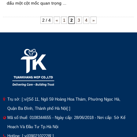
dấu một cột mốc quan trọng ...
2 / 4
«
1
2
3
4
»
Trụ sở: [:vi]Số 11, Ngõ 59 Hoàng Hoa Thám, Phường Ngọc Hà,
Quận Ba Đình, Thành phố Hà Nội[:]
Mã số thuế: 0108344655 - Ngày cấp: 28/06/2018 - Nơi cấp: Sở Kế
Hoạch Và Đầu Tư Tp.Hà Nội
Hotline:
[:vi]0902102228[:]