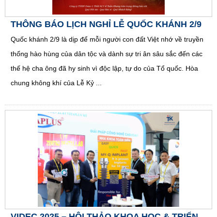
THÔNG BÁO LỊCH NGHỈ LỄ QUỐC KHÁNH 2/9
Quốc khánh 2/9 là dịp để mỗi người con đất Việt nhớ về truyền
thống hào hùng của dân tộc và dành sự tri ân sâu sắc đến các
thế hệ cha ông đã hy sinh vì độc lập, tự do của Tổ quốc. Hòa
chung không khí của Lễ Kỷ ...
VIDEC 2025 – HỘI THẢO KHOA HỌC & TRIỂN