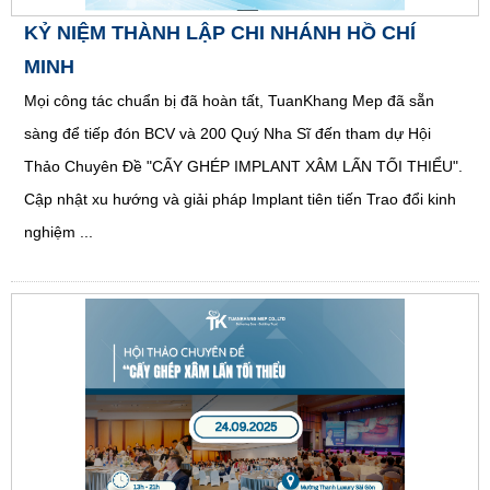
KỶ NIỆM THÀNH LẬP CHI NHÁNH HỒ CHÍ
MINH
Mọi công tác chuẩn bị đã hoàn tất, TuanKhang Mep đã sẵn
sàng để tiếp đón BCV và 200 Quý Nha Sĩ đến tham dự Hội
Thảo Chuyên Đề "CẤY GHÉP IMPLANT XÂM LẤN TỐI THIỂU".
Cập nhật xu hướng và giải pháp Implant tiên tiến Trao đổi kinh
nghiệm ...