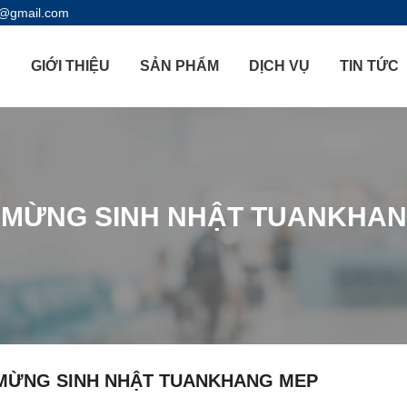
l@gmail.com
Ủ
GIỚI THIỆU
SẢN PHẨM
DỊCH VỤ
TIN TỨC
 MỪNG SINH NHẬT TUANKHAN
MỪNG SINH NHẬT TUANKHANG MEP