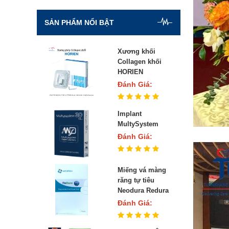
Máy Laser
Vật liệu hàn composite
SẢN PHẨM NỔI BẬT
Vật liệu nội nha
Xương khối
Vật liệu chỉnh nha
Collagen khối
HORIEN
Vật liệu chống ê buốt
Đánh Giá:
Vật liệu gắn răng
Implant
Chất lấy dấu
MultySystem
Đánh Giá:
Chốt thạch anh
Miếng vá màng
răng tự tiêu
Neodura Redura
Đánh Giá: