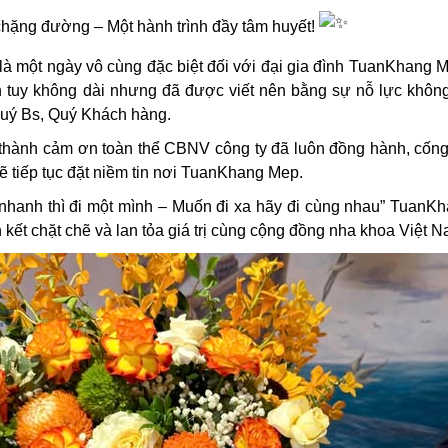
hặng đường – Một hành trình đầy tâm huyết!
à một ngày vô cùng đặc biệt đối với đại gia đình TuanKhang ME
h tuy không dài nhưng đã được viết nên bằng sự nỗ lực không
Quý Bs, Quý Khách hàng.
thành cảm ơn toàn thể CBNV công ty đã luôn đồng hành, cống
ẽ tiếp tục đặt niềm tin nơi TuanKhang Mep.
nhanh thì đi một mình – Muốn đi xa hãy đi cùng nhau” TuanK
 kết chặt chẽ và lan tỏa giá trị cùng cộng đồng nha khoa Việt N