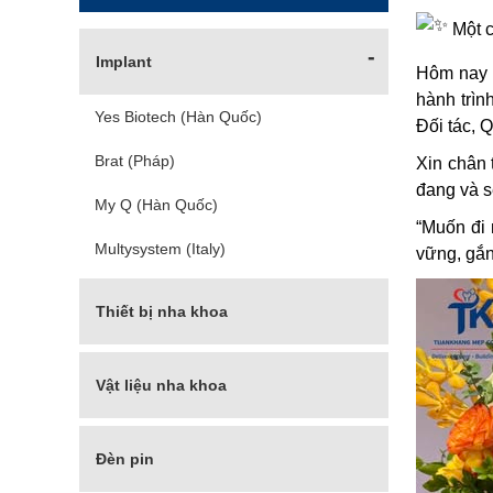
Một c
Implant
Hôm nay l
hành trìn
Yes Biotech (Hàn Quốc)
Đối tác, 
Brat (Pháp)
Xin chân 
đang và s
My Q (Hàn Quốc)
“Muốn đi 
Multysystem (Italy)
vững, gắn
Thiết bị nha khoa
Máy cấy Implant
Vật liệu nha khoa
Máy chụp phim X-quang
Bột xương, màng xương
Máy CT Conbeam
Đèn pin
Vật liệu đệm hàm