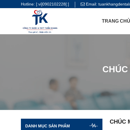
Hotline:
[:vi]0902102228[:]
Email:
tuankhangdenta
TRANG CH
CHÚC
CHÚC 
DANH MỤC SẢN PHẨM