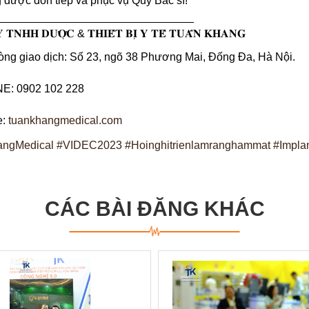
g được đón tiếp và phục vụ Quý Bác sĩ!
________________________________
 𝐓𝐍𝐇𝐇 𝐃𝐔̛𝐎̛̣𝐂 & 𝐓𝐇𝐈𝐄̂́𝐓 𝐁𝐈̣ 𝐘 𝐓𝐄̂́ 𝐓𝐔𝐀̂́𝐍 𝐊𝐇𝐀𝐍𝐆
ng giao dịch: Số 23, ngõ 38 Phương Mai, Đống Đa, Hà Nội.
E: 0902 102 228
e:
tuankhangmedical.com
ngMedical
#VIDEC2023
#Hoinghitrienlamranghammat
#Impla
CÁC BÀI ĐĂNG KHÁC