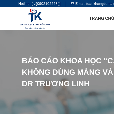
Hotline:
[:vi]0902102228[:]
Email:
tuankhangdenta
TRANG CH
BÁO CÁO KHOA HỌC “C
KHÔNG DÙNG MÀNG VÀ 
DR TRƯƠNG LINH