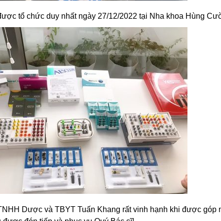
được tổ chức duy nhất ngày 27/12/2022 tại Nha khoa Hùng Cư
NHH Dược và TBYT Tuấn Khang rất vinh hạnh khi được góp mặt