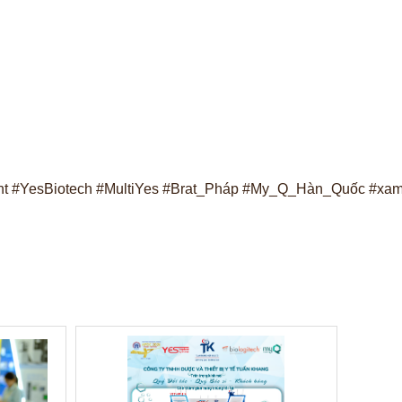
nt
#YesBiotech
#MultiYes
#Brat_Pháp
#My_Q_Hàn_Quốc
#xam