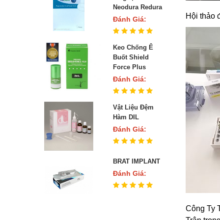
Neodura Redura
Hội thảo 
Đánh Giá:
Keo Chống Ê
Buốt Shield
Force Plus
Đánh Giá:
Vật Liệu Đệm
Hàm DIL
Đánh Giá:
BRAT IMPLANT
Đánh Giá:
Công Ty T