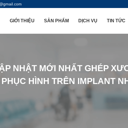
l@gmail.com
Ủ
GIỚI THIỆU
SẢN PHẨM
DỊCH VỤ
TIN TỨC
ẬP NHẬT MỚI NHẤT GHÉP XƯ
PHỤC HÌNH TRÊN IMPLANT N