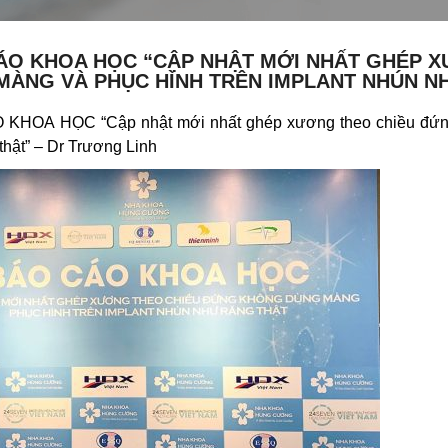
ÁO KHOA HỌC “CẬP NHẬT MỚI NHẤT GHÉP 
MÀNG VÀ PHỤC HÌNH TRÊN IMPLANT NHÚN N
KHOA HỌC “Cập nhật mới nhất ghép xương theo chiều đứng 
thật” – Dr Trương Linh