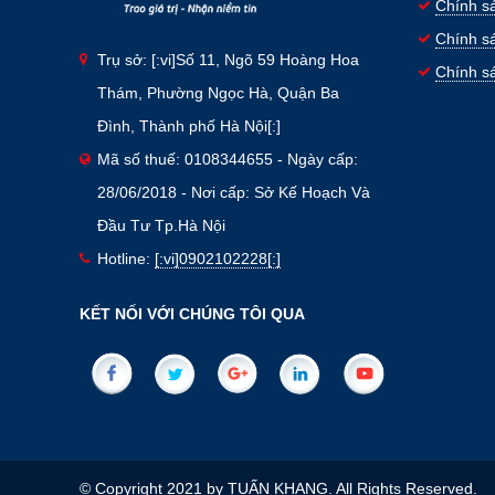
Chính s
Chính sá
Trụ sở: [:vi]Số 11, Ngõ 59 Hoàng Hoa
Chính s
Thám, Phường Ngọc Hà, Quận Ba
Đình, Thành phố Hà Nội[:]
Mã số thuế: 0108344655 - Ngày cấp:
28/06/2018 - Nơi cấp: Sở Kế Hoạch Và
Đầu Tư Tp.Hà Nội
Hotline:
[:vi]0902102228[:]
KẾT NỐI VỚI CHÚNG TÔI QUA
© Copyright 2021 by TUẤN KHANG. All Rights Reserved.