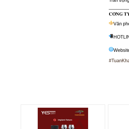
Trân trọn
_______
𝐂𝐎̂𝐍𝐆 𝐓𝐘
Văn phò
HOTLIN
Websit
#TuanKha