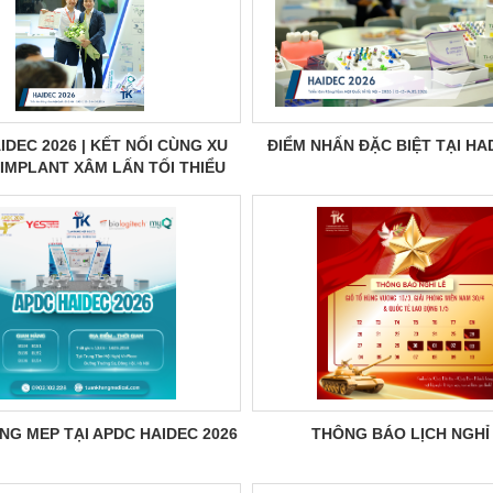
IDEC 2026 | KẾT NỐI CÙNG XU
ĐIỂM NHẤN ĐẶC BIỆT TẠI HA
IMPLANT XÂM LẤN TỐI THIỂU
G MEP TẠI APDC HAIDEC 2026
THÔNG BÁO LỊCH NGHỈ