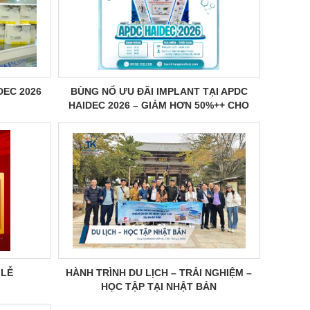
DEC 2026
BÙNG NỔ ƯU ĐÃI IMPLANT TẠI APDC
HAIDEC 2026 – GIẢM HƠN 50%++ CHO
QUÝ BS!
 LỄ
HÀNH TRÌNH DU LỊCH – TRẢI NGHIỆM –
HỌC TẬP TẠI NHẬT BẢN