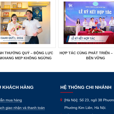
NH THƯỞNG QUÝ – ĐỘNG LỰC
HỢP TÁC CÙNG PHÁT TRIỂN – 
NKHANG MEP KHÔNG NGỪNG
BỀN VỮNG
BỨT PHÁ
Ụ KHÁCH HÀNG
HỆ THỐNG CHI NHÁNH
dẫn mua hàng
[Hà Nội]: Số 23, ngõ 38 Phươn
ách giao nhận và thanh toán
Phường Kim Liên, Hà Nội.