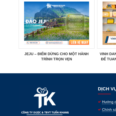
JEJU – ĐIỂM DỪNG CHO MỘT HÀNH
VINH DA
TRÌNH TRỌN VẸN
ĐỂ TUA
DỊCH V
Hướng 
Chính s