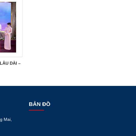
LÂU DÀI –
BẢN ĐỒ
g Mai,